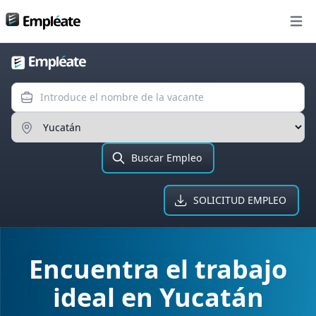
Bolsa de trabajo
Open
Introduce el nombre de la va
Ingresa el Estado
Buscar Empleo
SOLICITUD EMPLEO
Encuentra el trabajo
¡Encuentra trabajo aquí!
ideal en Yucatán