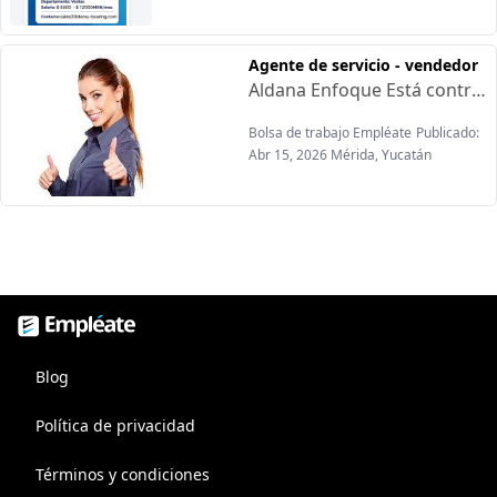
Agente de servicio - vendedor
Aldana Enfoque Está contratando:Requisitos:-Experiencia en retail, moda-Atención al cliente-Pasión por el estilo y servicio-Comunicación clara y trabajo en el equipo-Disponibilidad para horarios rotativosOfrecen:-Experiencia en moda-Sueldo competitivo acorde al puesto-Oportunidad de crecimiento en una marca global-Ambiente de moda y estilo desde tu imagen cuenta
Bolsa de trabajo Empléate
Publicado:
Abr 15, 2026 Mérida, Yucatán
Empléate, bolsa de trabajo
Blog
Política de privacidad
Términos y condiciones