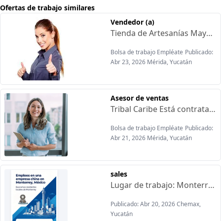
Ofertas de trabajo similares
Vendedor (a)
Tienda de Artesanías Mayan Está contratando:Requisitos:-Experiencia en el puesto-Gusto por trato con la gente-Excelente actitud de servicio-Disponibilidad de horarioOfrecen:-Sueldo base quincenal-Pago de comisiones semanales-Buen ambiente de trabajo
Bolsa de trabajo Empléate
Publicado:
Abr 23, 2026 Mérida, Yucatán
Asesor de ventas
Tribal Caribe Está contratando:Requisitos:-Génerp indistinto-Capacidad analitica-Experiencia en ventas por comisión-Mayor de q6 años-Atención al cliente-Contar con computadora o teléfono gama mediaOfrecen:-Comisiones sin tope-Trabajo desde casa-Incentivos-Buen ambiente laboral
Bolsa de trabajo Empléate
Publicado:
Abr 21, 2026 Mérida, Yucatán
sales
Lugar de trabajo: Monterrey / Ciudad de MéxicoRecursos y experienciaConocimiento profundo del mercado de rodamientos en Latinoamérica. Se valorará positivamente contar con agentes comerciales de rodamientos o experiencia en expansión de canales de distribución.Se prefiere personal con experiencia: más de 1 año en comercio transfronterizo o desarrollo de mercados, y buen conocimiento del marco normativo y hábitos de consumo de México.Conocimiento del sectorGran capacidad de análisis de tendencias del sector de rodamientos, respuesta ágil a cambios del mercado y capacidad para diseñar estrategias comerciales adaptadas.Competencias profesionalesActitud positiva, excelentes habilidades de comunicación y coordinación, capacidad de ejecutar eficientemente las estrategias empresariales y adaptarse al entorno de colaboración transfronteriza.Idioma y residenciaEl español es idioma laboral indispensable.Residencia fija en Ciudad de México o Monterrey.
Publicado: Abr 20, 2026 Chemax,
Yucatán