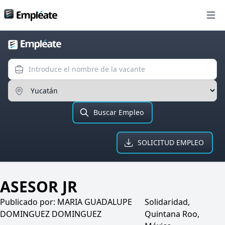
Bolsa de trabajo
Open
Introduce el nombre de la va
Ingresa el Estado
Buscar Empleo
SOLICITUD EMPLEO
ASESOR JR
Publicado por:
MARIA GUADALUPE
Solidaridad,
DOMINGUEZ DOMINGUEZ
Quintana Roo,