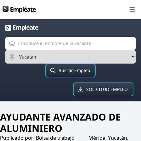
Bolsa de trabajo
Open
Introduce el nombre de la va
Ingresa el Estado
Buscar Empleo
SOLICITUD EMPLEO
AYUDANTE AVANZADO DE
ALUMINIERO
Publicado por:
Bolsa de trabajo
Mérida, Yucatán,