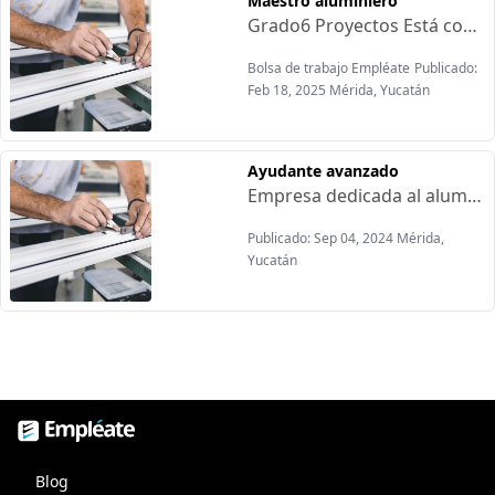
Maestro aluminiero
Grado6 Proyectos Está contratando:Ofrecen:-Uniformes-IMSS e Infonavit-Sueldo $14,000 mensual-Horas extras pagadas a la semana-Horario de lunes a viernes de 9:00am a 6:00pmsábados de 9:00am a 2:00pm
Bolsa de trabajo Empléate
Publicado:
Feb 18, 2025 Mérida, Yucatán
Ayudante avanzado
Empresa dedicada al aluminio Está contratando:Ofrecemos:-Sueldo $10,000 mensual-Horas extras pagadas a la semana-Uniformes-IMSS e Infonavit-Horario de lunes a viernes de 9:00 am a 6:00 pm, Sabádos de 9:00 am a 2:00 pm
Publicado: Sep 04, 2024 Mérida,
Yucatán
Empléate, bolsa de trabajo
Blog