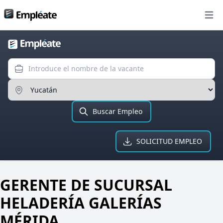
Bolsa de trabajo
Open
Introduce el nombre de la va
Ingresa el Estado
Buscar Empleo
SOLICITUD EMPLEO
GERENTE DE SUCURSAL
HELADERÍA GALERÍAS
MÉRIDA