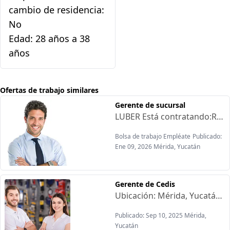
cambio de residencia:
No
Edad: 28 años a 38
años
Ofertas de trabajo similares
Gerente de sucursal
LUBER Está contratando:Requisitos:-Carrera técnica superior o afín(Administración, Mercadotecnia, contabilidad)-Experiencia en ventas a detalle y cambaceo-Experiencia mínima de 3 años liderando equipos de ventas a detalle-Licencia de manejo vigente-Alta responsabilidad en la recuperación de cobranza y cuentas de contadoOfrecen:-Sueldo base-Automóvil-Celular-PTU-Estabilidad laboral-Vales de despensa-Prestaciones de ley desde el primer día
Bolsa de trabajo Empléate
Publicado:
Ene 09, 2026 Mérida, Yucatán
Gerente de Cedis
Ubicación: Mérida, Yucatán.Giro: Importación y distribución al mayoreo automotrizSueldo bruto: 15,000.00 mensuales .Horario: Lunes a viernes de 9:00am a 6:00pm (1hr de comida), y sábados de 9:00am a 2:00pm.Requisitos25 años en adelanteExperiencia: más de 3 años en estrategias de Mercadotecnia y comercial.Conocimientos en cierre de ventas, negocios, manejo de equipo de trabajo.Idioma: inglesDisponibilidad para viajarResponsable de coordinar la ejecución de la operación comercial a través de distintos canales de distribución y la fuerza de ventas, asegurando el cumplimiento de objetivos en distribuidores y sucursales propias.ObjetivosGestión comercial: Asegurar el logro de objetivos de venta mediante planes de acción por área.Supervisión y análisis: Realizar visitas periódicas a distribuidores/sucursales para detectar áreas de oportunidad en mercado, competencia y participación.Operación administrativa: Garantizar el correcto funcionamiento del centro de distribución en inventarios, facturación, control de gastos, caja chica, mobiliario y equipo.Funciones principalesDar cumplimiento a los objetivos asignados por Gerencia General y Gerencia comercial.Ejecutar acuerdos e instrucciones establecidas en Gerencia General y Gerencia comercial, adaptándolos a los planes de trabajo.Planear y ejecutar con el Gerente General la operación al nivel inventario.Mantener las instalaciones de almacén y otros inmuebles en esta optimoVisitas para implementar mejorasPlanear y ejecutar con el supervisor de servicio, plan de crecimiento en talleres que se requiera.Planear y ejecutar con el Gerente de refacciones (stock, servicios prioritarios, rotaciones).
Publicado: Sep 10, 2025 Mérida,
Yucatán