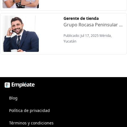
Gerente de tienda
Grupo Rocasa Peninsular Está contratando:Requisitos:-Sexo indistinto-De 25 a 40 años-Manejo de Excel-Licenciatura en Administración o afín-Conocimientos en manejo de personal, estrategias y planeación de ventasOfrecen:-Prestaciones de ley-Vales de despensa-Seguro de vida-Convenio con óptica-De Lunes a sábado de 9:00am a 8:00pm
Publicado: Jul 17, 2025 Mérida,
Yucatán
Empléate, bolsa de trabajo
Blog
Política de privacidad
Términos y condiciones