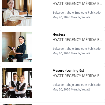
HYATT REGENCY MÉRIDA Está contratando:Ofrecen:-Comedor sin costo, desayuno, almuerzo, cena-Servicio de lavado y planchado de uniformes-Noches de cortesía-Fondo de ahorro-Seguro de vida-Calzado-Descuentos en los restaurantes-Vales de despensa-Oportunidades de crecimiento-20 días de aguinaldo-35% de prima vacacional-Vacaciones adicionales-Clases de inglés sin costo
Bolsa de trabajo Empléate
Publicado:
May 20, 2026 Mérida, Yucatán
Hostess
HYATT REGENCY MÉRIDA Está contratando:Ofrecen:-Comedor sin costo, desayuno, almuerzo, cena-Servicio de lavado y planchado de uniformes-Noches de cortesía-Fondo de ahorro-Seguro de vida-Calzado-Descuentos en los restaurantes-Vales de despensa-Oportunidades de crecimiento-20 días de aguinaldo-35% de prima vacacional-Vacaciones adicionales-Clases de inglés sin costo
Bolsa de trabajo Empléate
Publicado:
May 20, 2026 Mérida, Yucatán
Mesero (con inglés)
HYATT REGENCY MÉRIDA Está contratando:Ofrecen:-Comedor sin costo, desayuno, almuerzo, cena-Servicio de lavado y planchado de uniformes-Noches de cortesía-Fondo de ahorro-Seguro de vida-Calzado-Descuentos en los restaurantes-Vales de despensa-Oportunidades de crecimiento-20 días de aguinaldo-35% de prima vacacional-Vacaciones adicionales-Clases de inglés sin costo
Bolsa de trabajo Empléate
Publicado:
May 20, 2026 Mérida, Yucatán