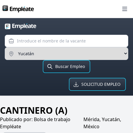
Bolsa de trabajo
Open
Introduce el nombre de la va
Ingresa el Estado
Buscar Empleo
SOLICITUD EMPLEO
CANTINERO (A)
Publicado por:
Bolsa de trabajo
Mérida, Yucatán,
Empléate
México