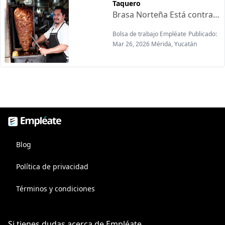
Taquero
Brasa Norteña Está contratando:Requisitos:-Experiencia mínima de 1 año como taquero o similar-Conocimiento en preparación de tacos y carnes-Control de porciones y mermas.Manjo de plancha y/o parrilla-De 20 a 50 años de edad-Vivir dentro o cerca de la zona(Fracc, Las AméricasOfrecen:-Pago semanal-Tiempo completo de 4:00pm a 12: am-Cena y propinas-Excelente ambienta laboral-Oportunidad de crecimiento
Bolsa de trabajo Empléate
Publicado:
Mar 26, 2026 Mérida, Yucatán
Empléate, bolsa de trabajo
Blog
Política de privacidad
Términos y condiciones
Si tienes dudas acerca de Empléate,