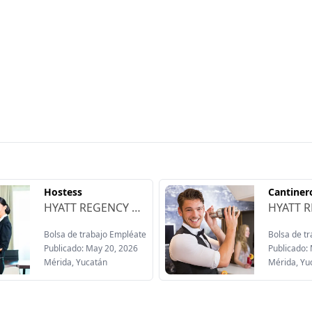
Hostess
Cantinero
HYATT REGENCY MÉRIDA Está contratando:Ofrecen:-Comedor sin costo, desayuno, almuerzo, cena-Servicio de lavado y planchado de uniformes-Noches de cortesía-Fondo de ahorro-Seguro de vida-Calzado-Descuentos en los restaurantes-Vales de despensa-Oportunidades de crecimiento-20 días de aguinaldo-35% de prima vacacional-Vacaciones adicionales-Clases de inglés sin costo
Bolsa de trabajo Empléate
Bolsa de t
Publicado: May 20, 2026
Publicado:
Mérida, Yucatán
Mérida, Yu