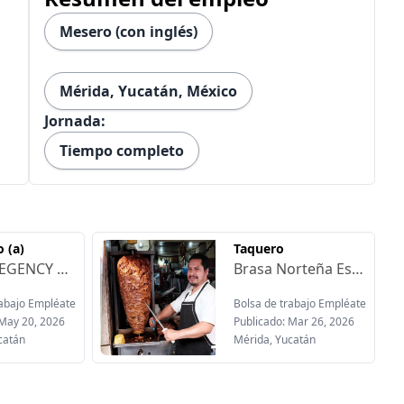
Mesero (con inglés)
Mérida, Yucatán, México
Jornada:
Tiempo completo
 (a)
Taquero
HYATT REGENCY MÉRIDA Está contratando:Ofrecen:-Comedor sin costo, desayuno, almuerzo, cena-Servicio de lavado y planchado de uniformes-Noches de cortesía-Fondo de ahorro-Seguro de vida-Calzado-Descuentos en los restaurantes-Vales de despensa-Oportunidades de crecimiento-20 días de aguinaldo-35% de prima vacacional-Vacaciones adicionales-Clases de inglés sin costo
Brasa Norteña Está contratando:Requisitos:-Experiencia mínima de 1 año como taquero o similar-Conocimiento en preparación de tacos y carnes-Control de porciones y mermas.Manjo de plancha y/o parrilla-De 20 a 50 años de edad-Vivir dentro o cerca de la zona(Fracc, Las AméricasOfrecen:-Pago semanal-Tiempo completo de 4:00pm a 12: am-Cena y propinas-Excelente ambienta laboral-Oportunidad de crecimiento
rabajo Empléate
Bolsa de trabajo Empléate
 May 20, 2026
Publicado: Mar 26, 2026
catán
Mérida, Yucatán