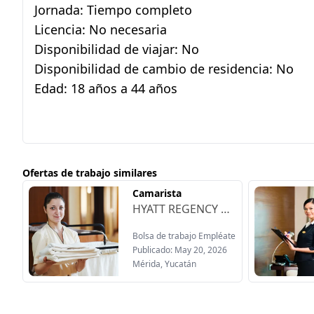
Jornada: Tiempo completo
Licencia: No necesaria
Disponibilidad de viajar: No
Disponibilidad de cambio de residencia: No
Edad: 18 años a 44 años
Ofertas de trabajo similares
Camarista
HYATT REGENCY MÉRIDA Está contratando:Ofrecen:-Comedor sin costo, desayuno, almuerzo, cena-Servicio de lavado y planchado de uniformes-Noches de cortesía-Fondo de ahorro-Seguro de vida-Calzado-Descuentos en los restaurantes-Vales de despensa-Oportunidades de crecimiento-20 días de aguinaldo-35% de prima vacacional-Vacaciones adicionales-Clases de inglés sin costo
Bolsa de trabajo Empléate
Publicado: May 20, 2026
Mérida, Yucatán