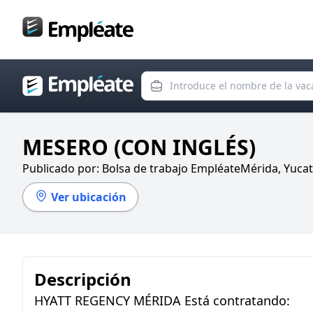
Bolsa de trabajo
Introduce el nombre de la vacan
Ingresa el Estado
MESERO (CON INGLÉS)
Publicado por:
Bolsa de trabajo Empléate
Mérida, Yuca
Ver ubicación
Descripción
HYATT REGENCY MÉRIDA Está contratando: