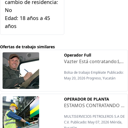
cambio de residencia:
No
Edad: 18 años a 45
años
Ofertas de trabajo similares
Operador Full
Vazter Está contratando:Lugar de trabajo Progreso, YucatánRequisitos:-Licenciatura tipo E (vigente o internacional)-Mínimo 2 años de experiencia en hidrocarburos-Baja en pemexOfrecen:-Prestaciones de ley-Sueldo competitivo-Bono de viaje
Bolsa de trabajo Empléate
Publicado:
May 20, 2026 Progreso, Yucatán
OPERADOR DE PLANTA
ESTAMOS CONTRATANDO OPERADOR DE PLANTA (Yucalpetén, Yucatán)SE DA CAPACITACION PARA TRATAMIENTO DE PLANTA POTABILIZADORA FUNCIONES PRINCIPALES:Operación, monitoreo, toma de parámetros y muestras diarias .Mantenimiento de los sistemas de tratamiento de aguas.Verificar la correcta operación del sistema de tratamiento de agua (flujo y presión).Tomar lecturas del parámentro de operación.CONOCIMIENTOS TECNICOS:FontaneríaConocimientos básicos de electricidadConocimiento de materiales, herramientas, consumibles requeridos para operación y mantenimiento de los equipos de tratamiento de agua.REQUISITOS:ESCOLARIDAD: BACHILLETAROEXPERIENCIA: 02 AÑOS COMPROBABLESREDICAR EN PROGRESO YUCATÁN O ZONAS CERCANA. (PERSONAL LOCAL)
MULTISERVICIOS PETROLEROS S.A DE
C.V.
Publicado: May 07, 2026 Mérida,
Yucatán