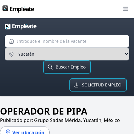
Bolsa de trabajo
Open
Introduce el nombre de la va
Ingresa el Estado
Buscar Empleo
SOLICITUD EMPLEO
OPERADOR DE PIPA
Publicado por:
Grupo Sadasi
Mérida, Yucatán, México
Ver ubicación