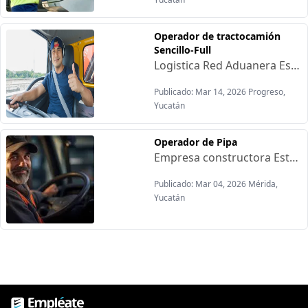
Operador de tractocamión
Sencillo-Full
Logistica Red Aduanera Está contratando:Requisitos:-Licencia Federal vigente-Apto Medico vigenteOfrecen:-Operador Sencillo (ingreso promedio) $ 20,00 mensual-Operador Full (ingreso promedio) $25,000 mensual-Sueldo fijo más bonos-Prestaciones de leyContratación inmediata-Sueldo fijo + bonos por viaje(pagos semanales)-Viáticos durante la operación-Alimentos en patio de operaciones-Apoyo económico de transporte-Uniforme, equipo de celular y de seguridad-Reconocimiento económico por desempeño (operador del mes)-Apoyo con la renovación de licencia(según antigüedad)-Capacitación y crecimiento profesional-Cómodas instalaciones(regadera, comedor, Etc.)-Seguro de vida-Apoyo con un lavador de unidades
Publicado: Mar 14, 2026 Progreso,
Yucatán
Operador de Pipa
Empresa constructora Está contratando:Requisitos:-Experiencia con pipa o camiones con convertidor-Licencia de conducir Vigente-Reporte de MantenimientoOfrecemos:-Pago quincenal-Prestaciones de ley-Vales de despensa-Fondo de Ahorro Lugar de trabajo: Mérida
Publicado: Mar 04, 2026 Mérida,
Yucatán
Empléate, bolsa de trabajo