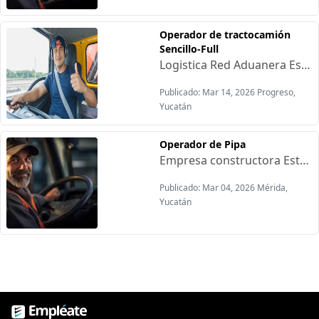
Operador de tractocamión
Sencillo-Full
Logistica Red Aduanera Está contratando:Requisitos:-Licencia Federal vigente-Apto Medico vigenteOfrecen:-Operador Sencillo (ingreso promedio) $ 20,00 mensual-Operador Full (ingreso promedio) $25,000 mensual-Sueldo fijo más bonos-Prestaciones de leyContratación inmediata-Sueldo fijo + bonos por viaje(pagos semanales)-Viáticos durante la operación-Alimentos en patio de operaciones-Apoyo económico de transporte-Uniforme, equipo de celular y de seguridad-Reconocimiento económico por desempeño (operador del mes)-Apoyo con la renovación de licencia(según antigüedad)-Capacitación y crecimiento profesional-Cómodas instalaciones(regadera, comedor, Etc.)-Seguro de vida-Apoyo con un lavador de unidades
Publicado: Mar 14, 2026 Progreso,
Yucatán
Operador de Pipa
Empresa constructora Está contratando:Requisitos:-Experiencia con pipa o camiones con convertidor-Licencia de conducir Vigente-Reporte de MantenimientoOfrecemos:-Pago quincenal-Prestaciones de ley-Vales de despensa-Fondo de Ahorro Lugar de trabajo: Mérida
Publicado: Mar 04, 2026 Mérida,
Yucatán
Empléate, bolsa de trabajo