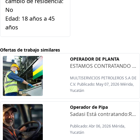
cambio de residencia:
No
Edad: 18 años a 45
años
Ofertas de trabajo similares
OPERADOR DE PLANTA
ESTAMOS CONTRATANDO OPERADOR DE PLANTA (Yucalpetén, Yucatán)SE DA CAPACITACION PARA TRATAMIENTO DE PLANTA POTABILIZADORA FUNCIONES PRINCIPALES:Operación, monitoreo, toma de parámetros y muestras diarias .Mantenimiento de los sistemas de tratamiento de aguas.Verificar la correcta operación del sistema de tratamiento de agua (flujo y presión).Tomar lecturas del parámentro de operación.CONOCIMIENTOS TECNICOS:FontaneríaConocimientos básicos de electricidadConocimiento de materiales, herramientas, consumibles requeridos para operación y mantenimiento de los equipos de tratamiento de agua.REQUISITOS:ESCOLARIDAD: BACHILLETAROEXPERIENCIA: 02 AÑOS COMPROBABLESREDICAR EN PROGRESO YUCATÁN O ZONAS CERCANA. (PERSONAL LOCAL)
MULTISERVICIOS PETROLEROS S.A DE
C.V.
Publicado: May 07, 2026 Mérida,
Yucatán
Operador de Pipa
Sadasi Está contratando:Requisitos:-Experiencia con pipa o camiones con convertidor-Licencia de conducir Vigente-Reporte de MantenimientoOfrecemos:-Pago quincenal-Prestaciones de ley-Vales de despensa-Fondo de Ahorro Lugar de trabajo: Mérida
Publicado: Abr 06, 2026 Mérida,
Yucatán