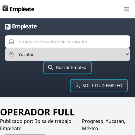
Bolsa de trabajo
Open
Introduce el nombre de la va
Ingresa el Estado
Buscar Empleo
SOLICITUD EMPLEO
OPERADOR FULL
Publicado por:
Bolsa de trabajo
Progreso, Yucatán,
Empléate
México